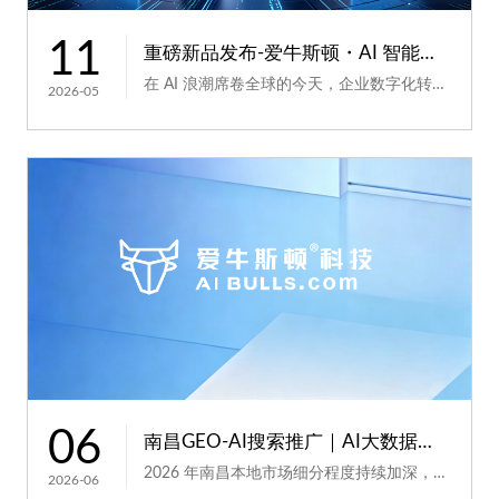
11
重磅新品发布-爱牛斯顿・AI 智能建站系统，助力企业...
在 AI 浪潮席卷全球的今天，企业数字化转型早已从 “加分项” 变为生存发展的 “必答题”。而官网...
2026-05
06
南昌GEO-AI搜索推广｜AI大数据分析精准画像本地客户
2026 年南昌本地市场细分程度持续加深，不同区县、不同社区用户消费偏好、需求差异明显，粗放式全...
2026-06