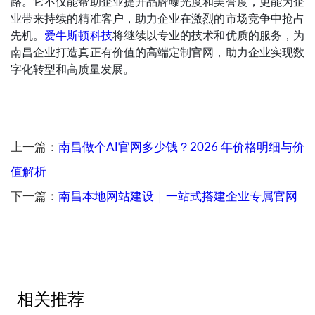
路。它不仅能帮助企业提升品牌曝光度和美誉度，更能为企
业带来持续的精准客户，助力企业在激烈的市场竞争中抢占
先机。
爱牛斯顿科技
将继续以专业的技术和优质的服务，为
南昌企业打造真正有价值的高端定制官网，助力企业实现数
字化转型和高质量发展。
上一篇：
南昌做个AI官网多少钱？2026 年价格明细与价
值解析
下一篇：
南昌本地网站建设｜一站式搭建企业专属官网
相关推荐