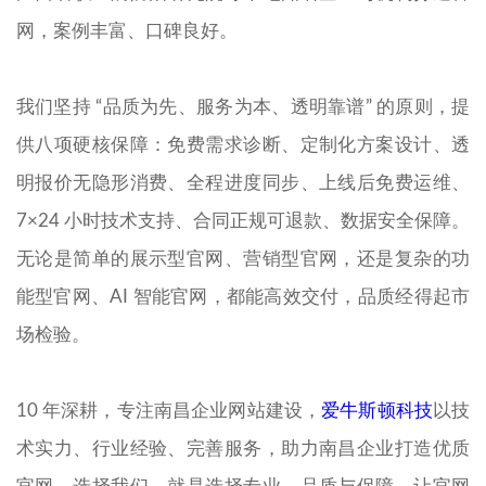
网，案例丰富、口碑良好。
我们坚持 “品质为先、服务为本、透明靠谱” 的原则，提
供八项硬核保障：免费需求诊断、定制化方案设计、透
明报价无隐形消费、全程进度同步、上线后免费运维、
7×24 小时技术支持、合同正规可退款、数据安全保障。
无论是简单的展示型官网、营销型官网，还是复杂的功
能型官网、AI 智能官网，都能高效交付，品质经得起市
场检验。
10 年深耕，专注南昌企业网站建设，
爱牛斯顿科技
以技
术实力、行业经验、完善服务，助力南昌企业打造优质