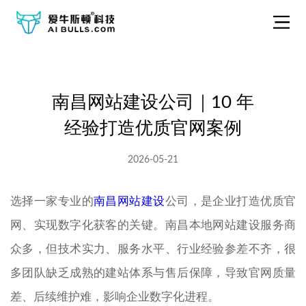
南昌网站建设公司｜10 年
经验打造优质官网案例
2026-05-21
选择一家专业的
南昌网站建设
公司，是企业打造优质官
网、实现数字化获客的关键。南昌本地网站建设服务商
众多，但技术实力、服务水平、行业经验参差不齐，很
多团队缺乏成熟的建站体系与售后保障，导致官网质量
差、后续维护难，影响企业数字化进程。