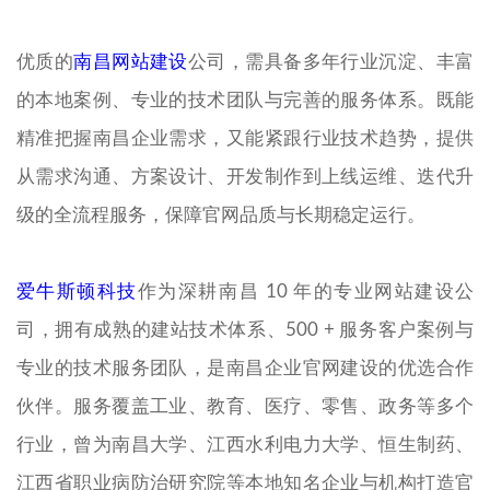
优质的
南昌网站建设
公司，需具备多年行业沉淀、丰富
的本地案例、专业的技术团队与完善的服务体系。既能
精准把握南昌企业需求，又能紧跟行业技术趋势，提供
从需求沟通、方案设计、开发制作到上线运维、迭代升
级的全流程服务，保障官网品质与长期稳定运行。
爱牛斯顿科技
作为深耕南昌 10 年的专业网站建设公
司，拥有成熟的建站技术体系、500 + 服务客户案例与
专业的技术服务团队，是南昌企业官网建设的优选合作
伙伴。服务覆盖工业、教育、医疗、零售、政务等多个
行业，曾为南昌大学、江西水利电力大学、恒生制药、
江西省职业病防治研究院等本地知名企业与机构打造官