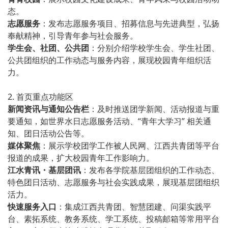
态。
志愿服务
：发布志愿服务项目、招募信息与先进典型，弘扬
奉献精神，引导青年参与社会服务。
学生会、社团、公共团
：分别介绍学校学生会、学生社团、
公共团组织的工作动态与服务内容，展现校园青年组织活
力。
2. 首页重点功能区
新闻资讯与通知公告栏
：及时推送团学新闻、活动报道与重
要通知，如世界水日志愿服务活动、“青年大学习” 相关通
知、团日活动公告等。
媒体聚焦
：展示学校团学工作被人民网、江西共青团等平台
报道的成果，扩大校园青年工作影响力。
江水青讯・基层团讯
：发布各学院基层团组织的工作动态、
特色团日活动、志愿服务与社会实践成果，展现基层团组织
活力。
快速服务入口
：集成江西共青团、智慧团建、问渠实践平
台、素拓系统、教务系统、学工系统、投稿邮箱等常用平台