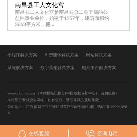
南昌县工人文化宫
南昌县工人文化宫是南昌县总工会下属的公
益性事业单位，始建于1957年，建筑面积约
3663平方米，拥...
小程序解决方案
AI智能体解决方案
网站解决方案
系统解决方案
数字营销解决方案
电商平台解决方案
www.aibulls.com
（本站模板已提交
[中国版权保护中心]
，请勿镜像）
本站部分素材源自网络，如有侵权，请联系我方及时删除。
公司地址：江西.南昌市红谷滩区绿茵路500号3栋10楼
赣ICP备19004098
号
在线客服
咨询电话