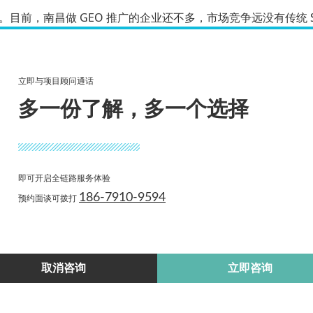
。目前，南昌做 GEO 推广的企业还不多，市场竞争远没有传统 
压制。率先进入 AI 推广渠道的品牌，会优先占据用户心智，当
立即与项目顾问通话
多一份了解，多一个选择
口，谁就掌握了流量。抓住 GEO 推广的风口，就是抓住了南昌
即可开启全链路服务体验
186-7910-9594
预约面谈可拨打
EO 有什么本质区别？
些实实在在的好处？
取消咨询
立即咨询