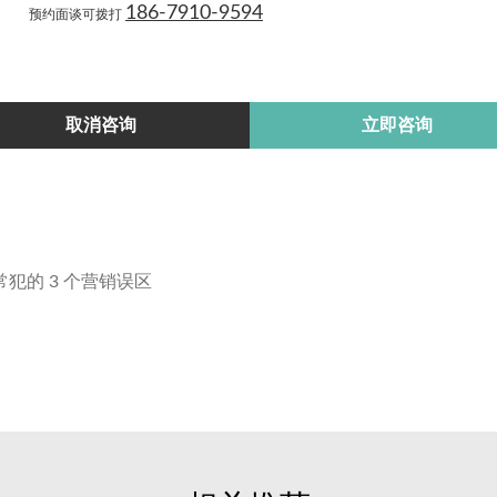
行大多还在用传统方式运营时，有了小程序的商家，就能提前一
186-7910-9594
预约面谈可拨打
的概念，而是实实在在的运营工具。通过南昌小程序定制，商家
的痛点，让线上线下业务打通，实现业绩和用户的双重增长。
取消咨询
立即咨询
犯的 3 个营销误区