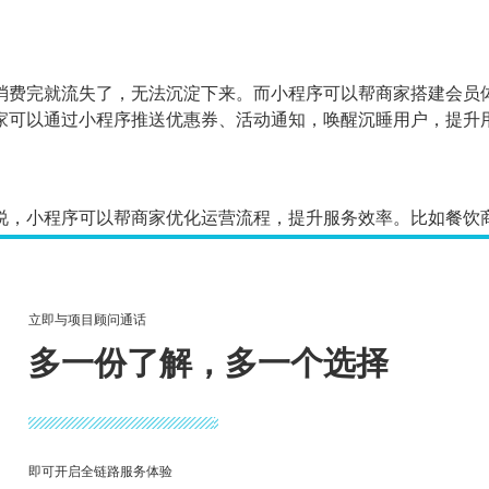
消费完就流失了，无法沉淀下来。而小程序可以帮商家搭建会员
家可以通过小程序推送优惠券、活动通知，唤醒沉睡用户，提升
说，小程序可以帮商家优化运营流程，提升服务效率。比如餐饮
的线上预约、排号，用户不用到店排队，商家也能提前安排服务
立即与项目顾问通话
优惠券、分销、砍价、抽奖，商家可以根据不同的节日、节点，
多一份了解，多一个选择
、零售商家的**秒杀，既能吸引新用户，也能激活老用户，带动
线上品牌阵地。通过定制化的小程序，商家可以展示品牌形象、
即可开启全链路服务体验